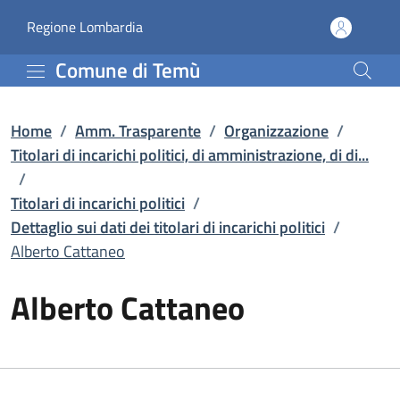
Alberto Cattaneo | Dettagl
Vai al contenuto principale
(apre in un'altra scheda).
Regione Lombardia
Comune di Temù
Home
/
Amm. Trasparente
/
Organizzazione
/
Titolari di incarichi politici, di amministrazione, di di...
/
Titolari di incarichi politici
/
Dettaglio sui dati dei titolari di incarichi politici
/
Alberto Cattaneo
Alberto Cattaneo