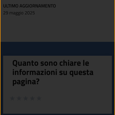
ULTIMO AGGIORNAMENTO
29 maggio 2025
Quanto sono chiare le
informazioni su questa
pagina?
Valuta da 1 a 5 stelle la pagina
Valuta 1 stelle su 5
Valuta 2 stelle su 5
Valuta 3 stelle su 5
Valuta 4 stelle su 5
Valuta 5 stelle su 5