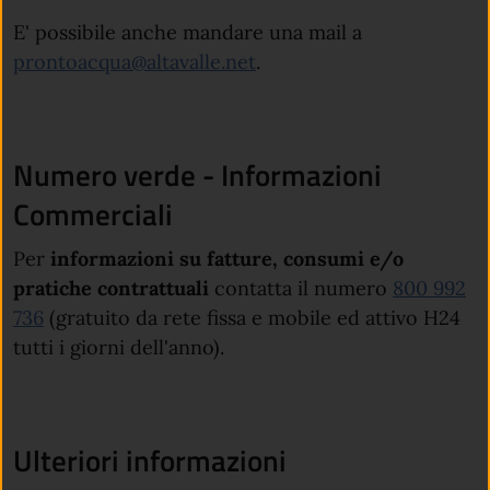
E' possibile anche mandare una mail a
(apre in un'altra scheda).
prontoacqua@altavalle.net
.
Numero verde - Informazioni
Commerciali
Per
informazioni su fatture, consumi e/o
pratiche contrattuali
contatta il numero
800 992
(apre in un'altra scheda).
736
(gratuito da rete fissa e mobile ed attivo H24
tutti i giorni dell'anno).
Ulteriori informazioni