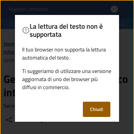
Gestione del Servizio id
Vai al contenuto principale
(apre in un'altra scheda).
Regione Lombardia
Comune di Temù
La lettura del testo non è
supportata
Home
/
Amministrazione
/
Il tuo browser non supporta la lettura
Informazioni istituzionali
/
automatica del testo.
Gestione del Servizio idrico integrato
Ti suggeriamo di utilizzare una versione
Gestione del Servizio idrico
aggiornata di uno dei browser più
diffusi in commercio.
integrato
Servizio di SIV Srl - Servizi Idrici Vallecamonica
Chiudi
Condividi
Vedi azioni