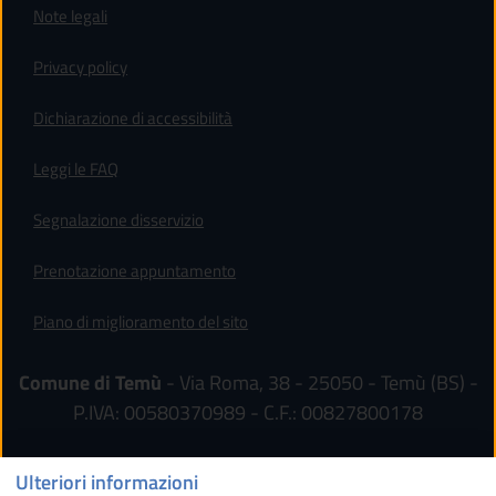
Note legali
Privacy policy
(apre in un'altra scheda).
Dichiarazione di accessibilità
Leggi le FAQ
Segnalazione disservizio
Prenotazione appuntamento
Piano di miglioramento del sito
Comune di Temù
- Via Roma, 38 - 25050 - Temù (BS) -
P.IVA: 00580370989 - C.F.: 00827800178
Ulteriori informazioni