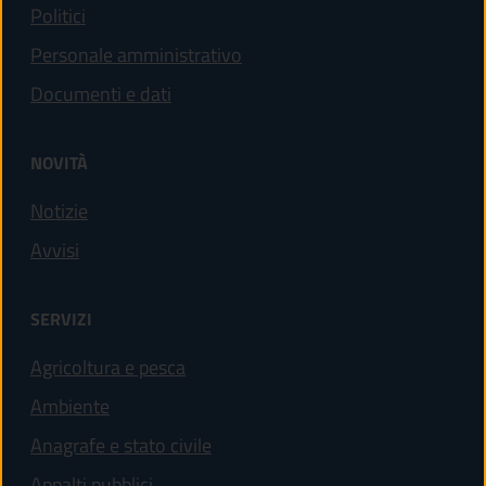
Politici
Personale amministrativo
Documenti e dati
NOVITÀ
Notizie
Avvisi
SERVIZI
Agricoltura e pesca
Ambiente
Anagrafe e stato civile
Appalti pubblici