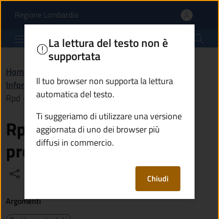
Rpd - Responsabile dell
Vai al contenuto principale
(apre in un'altra scheda).
Regione Lombardia
Comune di Temù
La lettura del testo non è
supportata
Home
/
Amministrazione
/
Il tuo browser non supporta la lettura
Informazioni istituzionali
/
automatica del testo.
Rpd - Responsabile della protezione dei dati
Ti suggeriamo di utilizzare una versione
Rpd - Responsabile della
aggiornata di uno dei browser più
diffusi in commercio.
protezione dei dati
Condividi
Vedi azioni
Chiudi
Argomenti