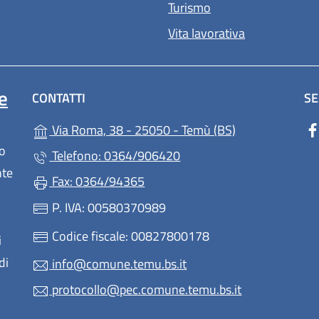
Turismo
Vita lavorativa
e
CONTATTI
SE
(apre in un'altr
Via Roma, 38 - 25050 - Temù (BS)
lo
Telefono: 0364/906420
nte
Fax: 0364/94365
P. IVA: 00580370989
Codice fiscale: 00827800178
i
di
info@comune.temu.bs.it
protocollo@pec.comune.temu.bs.it