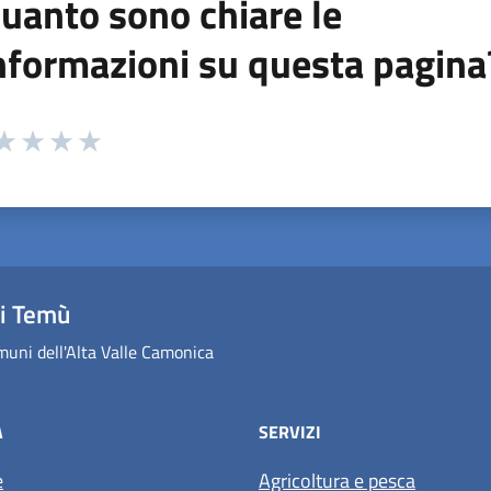
uanto sono chiare le
nformazioni su questa pagina
 da 1 a 5 stelle la pagina
ta 1 stelle su 5
aluta 2 stelle su 5
Valuta 3 stelle su 5
Valuta 4 stelle su 5
Valuta 5 stelle su 5
i Temù
uni dell'Alta Valle Camonica
À
SERVIZI
e
Agricoltura e pesca