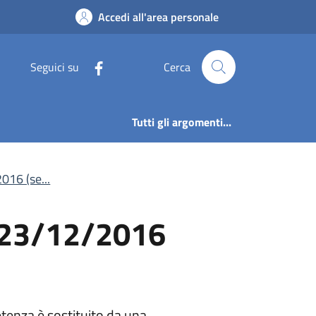
al 23/12/2016 (sezio
Accedi all'area personale
Seguici su
Cerca
Tutti gli argomenti...
016 (se...
l 23/12/2016
petenza è sostituito da una