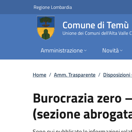
Burocrazia zero – d
Vai al contenuto principale
(apre in un'altra scheda).
Regione Lombardia
Comune di Temù
Unione dei Comuni dell'Alta Valle
Amministrazione
Novità
Home
/
Amm. Trasparente
/
Disposizioni
Burocrazia zero –
(sezione abrogata
Sono qui pubblicate le informazioni relati