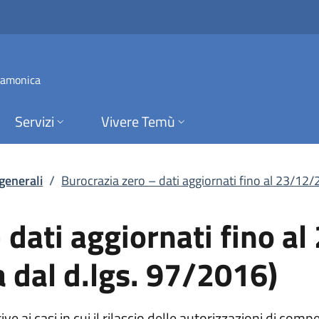
ati aggiornati fino 
 Camonica
Servizi
Vivere Temù
 generali
/
Burocrazia zero – dati aggiornati fino al 23/12/2
 dati aggiornati fino a
 dal d.lgs. 97/2016)
ve ai casi in cui il rilascio delle autorizzazioni di com