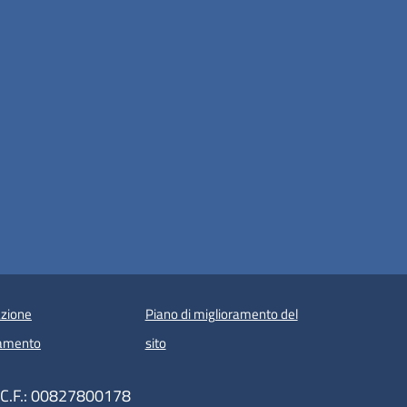
zione
Piano di miglioramento del
amento
sito
 C.F.: 00827800178