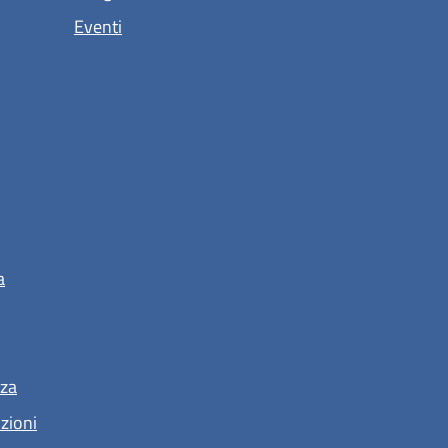
Eventi
a
nza
nzioni