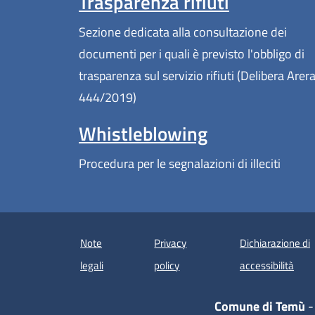
Trasparenza rifiuti
Sezione dedicata alla consultazione dei
documenti per i quali è previsto l'obbligo di
trasparenza sul servizio rifiuti (Delibera Arer
444/2019)
Whistleblowing
Procedura per le segnalazioni di illeciti
Note
Privacy
Dichiarazione di
(apre
legali
policy
accessibilità
Comune di Temù
-