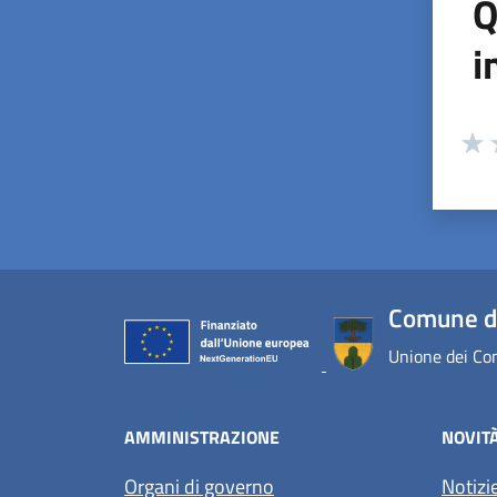
Q
i
Valuta
Valu
V
Comune d
Unione dei Com
AMMINISTRAZIONE
NOVIT
Organi di governo
Notizi