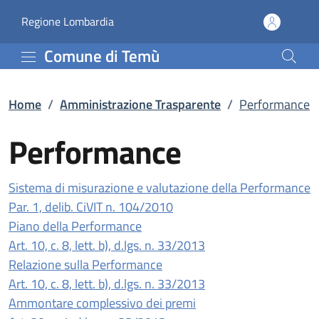
Performance | Amminist
Vai al contenuto principale
(apre in un'altra scheda).
Regione Lombardia
Comune di Temù
Home
/
Amministrazione Trasparente
/
Performance
Performance
Sistema di misurazione e valutazione della Performance
(apre in un'altra scheda).
Par. 1, delib. CiVIT n. 104/2010
Piano della Performance
(apre in un'altra sche
Art. 10, c. 8, lett. b), d.lgs. n. 33/2013
Relazione sulla Performance
(apre in un'altra sche
Art. 10, c. 8, lett. b), d.lgs. n. 33/2013
Ammontare complessivo dei premi