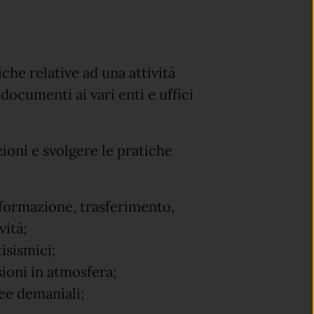
iche relative ad una attività
documenti ai vari enti e uffici
zioni e svolgere le pratiche
asformazione, trasferimento,
vità;
isismici;
sioni in atmosfera;
ee demaniali;