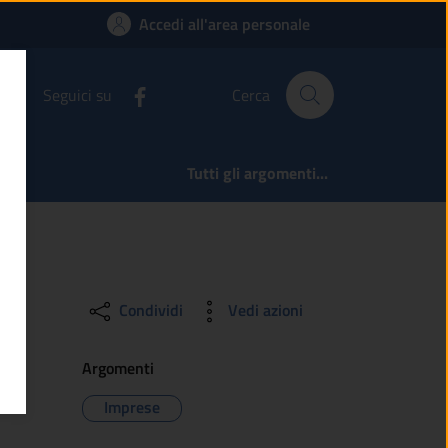
p) | Comune di Temù
Accedi all'area personale
Seguici su
Cerca
Tutti gli argomenti...
Condividi
Vedi azioni
Argomenti
Imprese