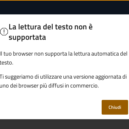
vità produttive (Sua
La lettura del testo non è
 Camonica
supportata
Servizi
Vivere Temù
Il tuo browser non supporta la lettura automatica del
testo.
/
Sportello unico attività produttive (Suap)
Ti suggeriamo di utilizzare una versione aggiornata di
uno dei browser più diffusi in commercio.
ttività produttive
Chiudi