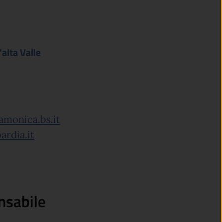
alta Valle
amonica.bs.it
ardia.it
nsabile