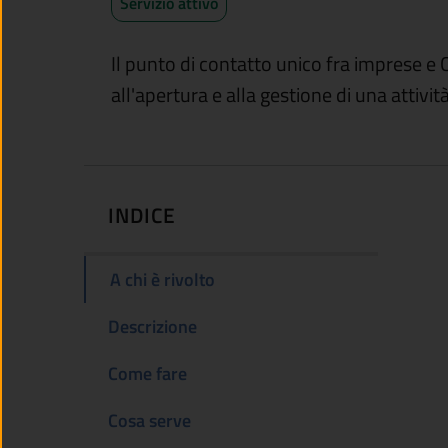
Servizio attivo
Il punto di contatto unico fra imprese e 
all'apertura e alla gestione di una attiv
INDICE
A chi è rivolto
Descrizione
Come fare
Cosa serve