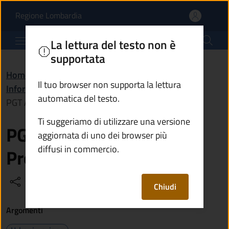
PGT Adottato - DPC - Pr
Vai al contenuto principale
(apre in un'altra scheda).
Regione Lombardia
Comune di Temù
La lettura del testo non è
supportata
Home
/
Amministrazione
/
Il tuo browser non supporta la lettura
Informazioni istituzionali
/
automatica del testo.
PGT Adottato - DPC - Progetto di piano
Ti suggeriamo di utilizzare una versione
PGT Adottato - DPC -
aggiornata di uno dei browser più
diffusi in commercio.
Progetto di piano
Condividi
Vedi azioni
Chiudi
Argomenti