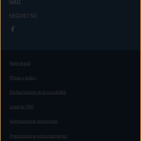
dati
SEGUICI SU
Note legali
Privacy policy
(apre in un'altra scheda).
Dichiarazione di accessibilità
Leggi le FAQ
Segnalazione disservizio
Prenotazione appuntamento