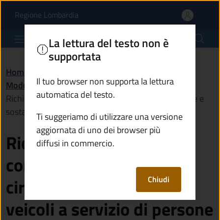
Richiesta di rilascio del
Vai al contenuto principale
(apre in un'altra scheda).
Regione Lombardia
Comune di Temù
La lettura del testo non è
supportata
Home
/
Amministrazione
/
Documenti e dati
/
Il tuo browser non supporta la lettura
Modulistica
/
automatica del testo.
Richiesta di rilascio del contrassegno di circolazione e
sosta per i veicoli a servizio di persone disabili
Ti suggeriamo di utilizzare una versione
aggiornata di uno dei browser più
Richiesta di rilascio del
diffusi in commercio.
contrassegno di
Chiudi
circolazione e sosta per i
veicoli a servizio di persone