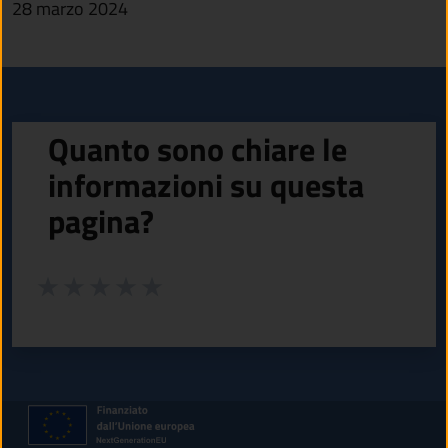
28 marzo 2024
Quanto sono chiare le
informazioni su questa
pagina?
Valuta da 1 a 5 stelle la pagina
Valuta 1 stelle su 5
Valuta 2 stelle su 5
Valuta 3 stelle su 5
Valuta 4 stelle su 5
Valuta 5 stelle su 5