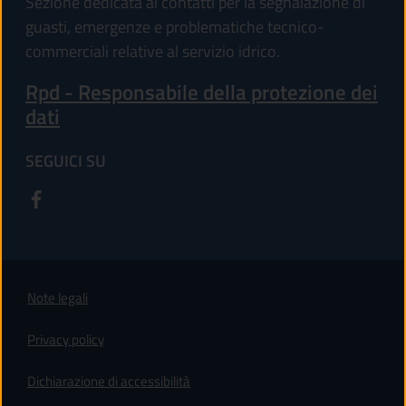
Sezione dedicata ai contatti per la segnalazione di
guasti, emergenze e problematiche tecnico-
commerciali relative al servizio idrico.
Rpd - Responsabile della protezione dei
dati
SEGUICI SU
Note legali
Privacy policy
(apre in un'altra scheda).
Dichiarazione di accessibilità