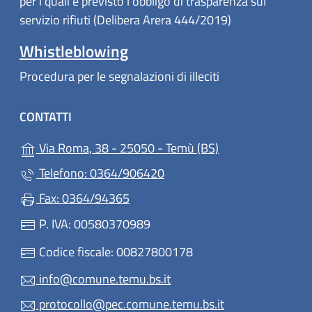
per i quali è previsto l'obbligo di trasparenza sul
servizio rifiuti (Delibera Arera 444/2019)
Whistleblowing
Procedura per le segnalazioni di illeciti
CONTATTI
(apre in un'altra 
Via Roma, 38 - 25050 - Temù (BS)
Telefono: 0364/906420
Fax: 0364/94365
P. IVA: 00580370989
Codice fiscale: 00827800178
info@comune.temu.bs.it
protocollo@pec.comune.temu.bs.it