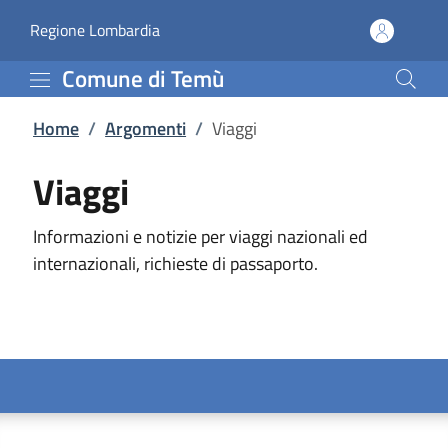
Viaggi | Comune di Tem
Vai al contenuto principale
(apre in un'altra scheda).
Regione Lombardia
Comune di Temù
Home
/
Argomenti
/
Viaggi
Viaggi
Informazioni e notizie per viaggi nazionali ed
internazionali, richieste di passaporto.