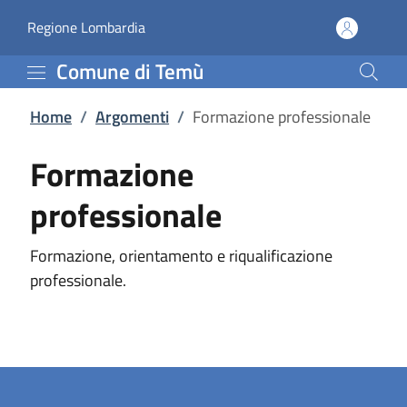
Formazione professiona
Vai al contenuto principale
(apre in un'altra scheda).
Regione Lombardia
Comune di Temù
Home
/
Argomenti
/
Formazione professionale
Formazione
professionale
Formazione, orientamento e riqualificazione
professionale.