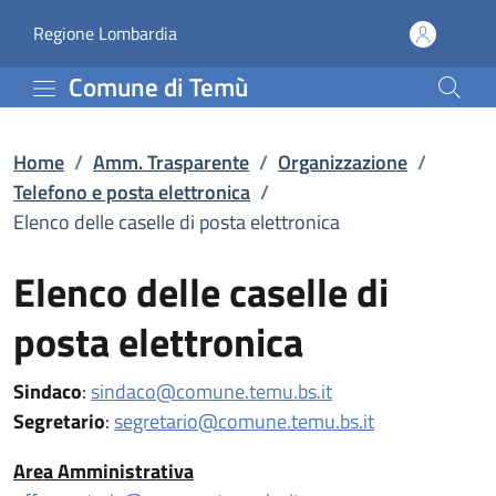
Elenco delle caselle di 
Vai al contenuto principale
(apre in un'altra scheda).
Regione Lombardia
Comune di Temù
Home
/
Amm. Trasparente
/
Organizzazione
/
Telefono e posta elettronica
/
Elenco delle caselle di posta elettronica
Elenco delle caselle di
posta elettronica
Sindaco
:
sindaco@comune.temu.bs.it
Segretario
:
segretario@comune.temu.bs.it
Area Amministrativa