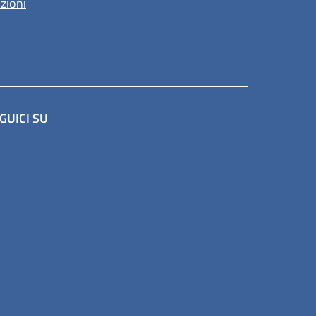
nzioni
GUICI SU
a scheda).