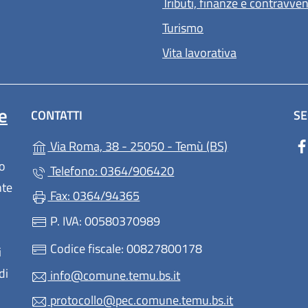
Tributi, finanze e contravve
Turismo
Vita lavorativa
e
CONTATTI
SE
(apre in un'altr
Via Roma, 38 - 25050 - Temù (BS)
lo
Telefono: 0364/906420
nte
Fax: 0364/94365
P. IVA: 00580370989
Codice fiscale: 00827800178
i
di
info@comune.temu.bs.it
protocollo@pec.comune.temu.bs.it