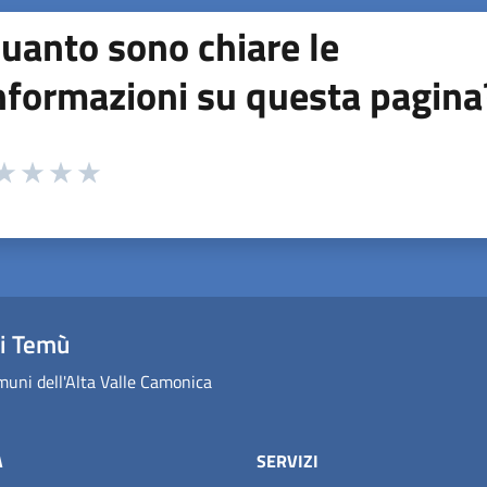
uanto sono chiare le
nformazioni su questa pagina
 da 1 a 5 stelle la pagina
ta 1 stelle su 5
aluta 2 stelle su 5
Valuta 3 stelle su 5
Valuta 4 stelle su 5
Valuta 5 stelle su 5
i Temù
uni dell'Alta Valle Camonica
À
SERVIZI