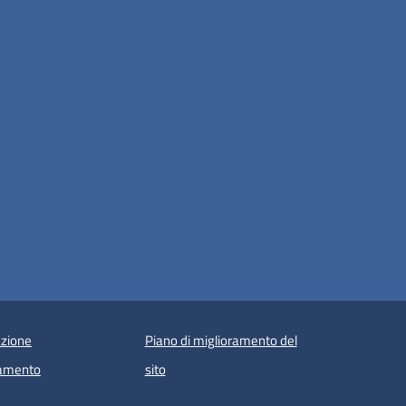
zione
Piano di miglioramento del
amento
sito