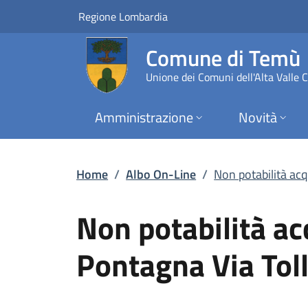
Non potabilità acqua
Vai al contenuto principale
(apre in un'altra scheda).
Regione Lombardia
Comune di Temù
Unione dei Comuni dell'Alta Valle
Amministrazione
Novità
Home
/
Albo On-Line
/
Non potabilità acq
Non potabilità ac
Pontagna Via Toll