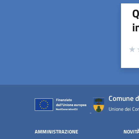
Q
i
Valuta
Valu
V
Comune d
Unione dei Com
AMMINISTRAZIONE
NOVIT