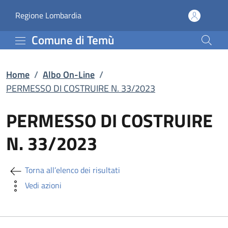
PERMESSO DI COSTRUIRE
Vai al contenuto principale
(apre in un'altra scheda).
Regione Lombardia
Comune di Temù
Home
/
Albo On-Line
/
PERMESSO DI COSTRUIRE N. 33/2023
PERMESSO DI COSTRUIRE
N. 33/2023
Torna all’elenco dei risultati
Vedi azioni