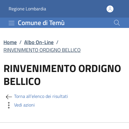
RINVENIMENTO ORDIGNO 
Vai al contenuto principale
(apre in un'altra scheda).
Regione Lombardia
Comune di Temù
Home
/
Albo On-Line
/
RINVENIMENTO ORDIGNO BELLICO
RINVENIMENTO ORDIGNO
BELLICO
Torna all’elenco dei risultati
Vedi azioni