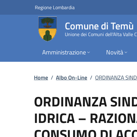
ORDINANZA SINDACA
Vai al contenuto principale
(apre in un'altra scheda).
Regione Lombardia
Comune di Temù
Unione dei Comuni dell'Alta Valle
Amministrazione
Novità
Home
/
Albo On-Line
/
ORDINANZA SINDAC
ORDINANZA SINDA
IDRICA – RAZIO
CONSUMO DI ACQ