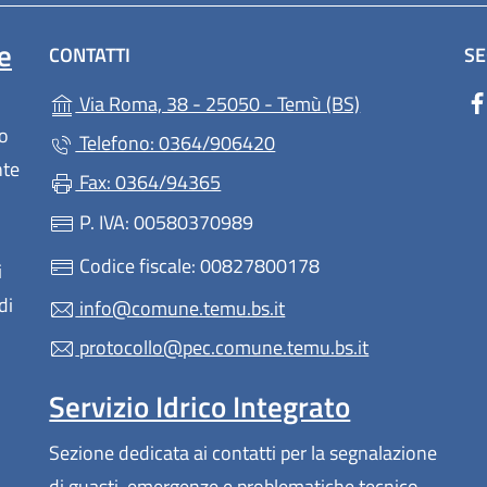
e
CONTATTI
SE
(apre in un'altr
Via Roma, 38 - 25050 - Temù (BS)
lo
Telefono: 0364/906420
nte
Fax: 0364/94365
P. IVA: 00580370989
Codice fiscale: 00827800178
i
di
info@comune.temu.bs.it
protocollo@pec.comune.temu.bs.it
Servizio Idrico Integrato
Sezione dedicata ai contatti per la segnalazione
di guasti, emergenze e problematiche tecnico-