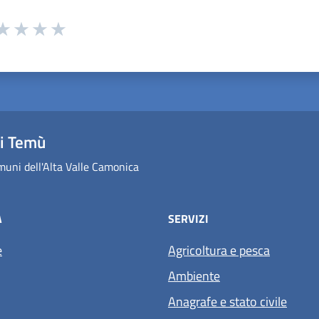
 da 1 a 5 stelle la pagina
ta 1 stelle su 5
aluta 2 stelle su 5
Valuta 3 stelle su 5
Valuta 4 stelle su 5
Valuta 5 stelle su 5
i Temù
uni dell'Alta Valle Camonica
À
SERVIZI
e
Agricoltura e pesca
Ambiente
Anagrafe e stato civile