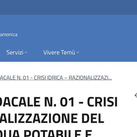
LE N. 01 - CRISI I
 Camonica
Servizi
Vivere Temù
ALE N. 01 - CRISI IDRICA – RAZIONALIZZAZI...
CALE N. 01 - CRISI
NALIZZAZIONE DEL
UA POTABILE E