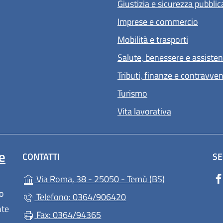
Giustizia e sicurezza pubblic
Imprese e commercio
Mobilità e trasporti
Salute, benessere e assiste
Tributi, finanze e contravve
Turismo
Vita lavorativa
e
CONTATTI
SE
(apre in un'altr
Via Roma, 38 - 25050 - Temù (BS)
lo
Telefono: 0364/906420
nte
Fax: 0364/94365