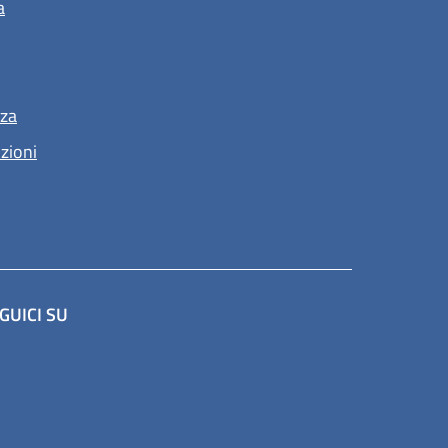
a
nza
nzioni
GUICI SU
a scheda).