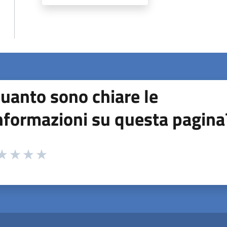
uanto sono chiare le
nformazioni su questa pagina
 da 1 a 5 stelle la pagina
ta 1 stelle su 5
aluta 2 stelle su 5
Valuta 3 stelle su 5
Valuta 4 stelle su 5
Valuta 5 stelle su 5