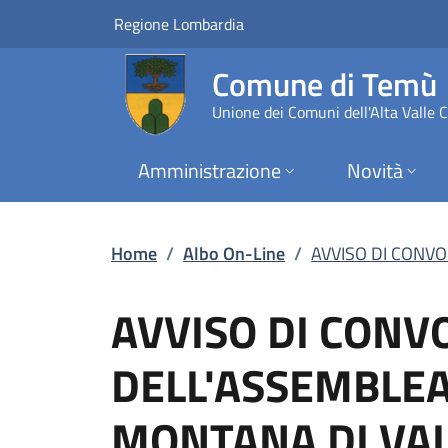
AVVISO DI CONVOCA
Vai al contenuto principale
(apre in un'altra scheda).
Regione Lombardia
Comune di Temù
Unione dei Comuni dell'Alta Valle
Amministrazione
Novità
Home
/
Albo On-Line
/
AVVISO DI CONV
AVVISO DI CONV
DELL'ASSEMBLE
MONTANA DI VAL