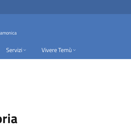
 Temù
 Camonica
Servizi
Vivere Temù
oria