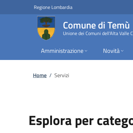
Servizi | Comune di
Vai al contenuto principale
(apre in un'altra scheda).
Regione Lombardia
Comune di Temù
Unione dei Comuni dell'Alta Valle
Amministrazione
Novità
Home
/
Servizi
Esplora per categ