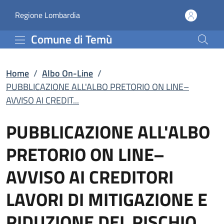
PUBBLICAZIONE ALL'ALB
Vai al contenuto principale
(apre in un'altra scheda).
Regione Lombardia
Comune di Temù
Home
/
Albo On-Line
/
PUBBLICAZIONE ALL'ALBO PRETORIO ON LINE–
AVVISO AI CREDIT...
PUBBLICAZIONE ALL'ALBO
PRETORIO ON LINE–
AVVISO AI CREDITORI
LAVORI DI MITIGAZIONE E
RIDUZIONE DEL RISCHIO