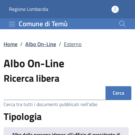
Esterno | Albo On-Line 
Vai al contenuto principale
(apre in un'altra scheda).
Regione Lombardia
Comune di Temù
Home
/
Albo On-Line
/
Esterno
Albo On-Line
Ricerca libera
Ricerca
Cerca tra tutti i documenti pubblicati nell’albo
Tipologia
Albo delle persone idonee all’ufficio di presidente di